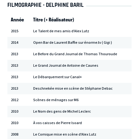
FILMOGRAPHIE - DELPHINE BARIL
Année
Titre (+ Réalisateur)
2015
Le Talent de mes amis d'Alex Lutz
2014
Open Bar de Laurent Baffie sur énorme.tv ( Gigi )
2013
Le Before du Grand Journal de Thomas Thouroude
2013
Le Grand Journal de Antoine de Caunes
2013
Le Débarquement sur Canal+
2013
Deschnekée mise en scène de Stéphane Debac
2012
Scènes de ménages sur M6
2010
Le Nom des gens de Michel Leclerc
2010
À vos caisses de Pierre Isoard
2008
Le Comique mise en scène d'Alex Lutz