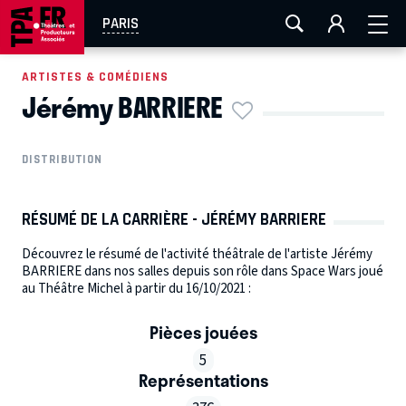
AIX-MARSEILLE
AURAY
CAEN
LA ROCHELLE
PARIS
ROUEN
TOULOUSE
FESTIVAL OFF AVIGNON
ARTISTES & COMÉDIENS
Jérémy BARRIERE
EN TOURNÉE
DISTRIBUTION
RÉSUMÉ DE LA CARRIÈRE - JÉRÉMY BARRIERE
Découvrez le résumé de l'activité théâtrale de l'artiste Jérémy
BARRIERE dans nos salles depuis son rôle dans Space Wars joué
au Théâtre Michel à partir du 16/10/2021 :
Pièces jouées
5
Représentations