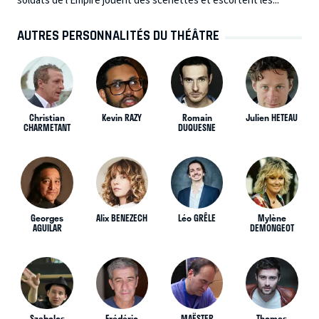
soldats de l’Empire jouent des scénettes et escortent les...
AUTRES PERSONNALITÉS DU THÉÂTRE
Christian
Kevin RAZY
Romain
Julien HETEAU
CHARMETANT
DUQUESNE
Georges
Alix BENEZECH
Léo GRÊLE
Mylène
AGUILAR
DEMONGEOT
Szabolcs
Frédéric
MAËSTER
Thomas