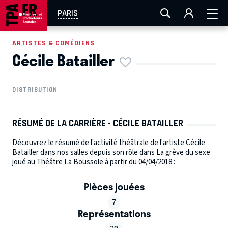
AIX-MARSEILLE
AURAY
CAEN
LA ROCHELLE
PARIS
ROUEN
TOULOUSE
FESTIVAL OFF AVIGNON
ARTISTES & COMÉDIENS
Cécile Batailler
EN TOURNÉE
DISTRIBUTION
RÉSUMÉ DE LA CARRIÈRE - CÉCILE BATAILLER
Découvrez le résumé de l'activité théâtrale de l'artiste Cécile
Batailler dans nos salles depuis son rôle dans La grève du sexe
joué au Théâtre La Boussole à partir du 04/04/2018 :
Pièces jouées
7
Représentations