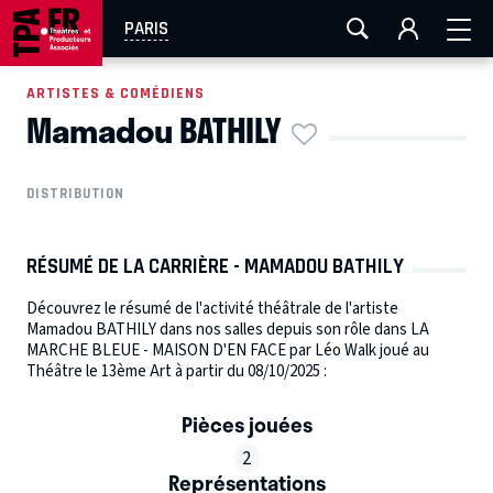
AIX-MARSEILLE
AURAY
CAEN
LA ROCHELLE
PARIS
ROUEN
TOULOUSE
FESTIVAL OFF AVIGNON
ARTISTES & COMÉDIENS
Mamadou BATHILY
EN TOURNÉE
DISTRIBUTION
RÉSUMÉ DE LA CARRIÈRE - MAMADOU BATHILY
Découvrez le résumé de l'activité théâtrale de l'artiste
Mamadou BATHILY dans nos salles depuis son rôle dans LA
MARCHE BLEUE - MAISON D'EN FACE par Léo Walk joué au
Théâtre le 13ème Art à partir du 08/10/2025 :
Pièces jouées
2
Représentations