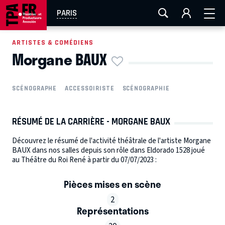
AIX-MARSEILLE
AURAY
CAEN
LA ROCHELLE
PARIS
ROUEN
TOULOUSE
FESTIVAL OFF AVIGNON
ARTISTES & COMÉDIENS
Morgane BAUX
EN TOURNÉE
SCÉNOGRAPHE
ACCESSOIRISTE
SCÉNOGRAPHIE
RÉSUMÉ DE LA CARRIÈRE - MORGANE BAUX
Découvrez le résumé de l'activité théâtrale de l'artiste Morgane
BAUX dans nos salles depuis son rôle dans Eldorado 1528 joué
au Théâtre du Roi René à partir du 07/07/2023 :
Pièces mises en scène
2
Représentations