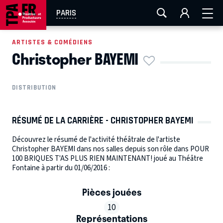
AIX-MARSEILLE
AURAY
CAEN
LA ROCHELLE
PARIS
ROUEN
TOULOUSE
FESTIVAL OFF AVIGNON
ARTISTES & COMÉDIENS
Christopher BAYEMI
EN TOURNÉE
DISTRIBUTION
RÉSUMÉ DE LA CARRIÈRE - CHRISTOPHER BAYEMI
Découvrez le résumé de l'activité théâtrale de l'artiste
Christopher BAYEMI dans nos salles depuis son rôle dans POUR
100 BRIQUES T'AS PLUS RIEN MAINTENANT! joué au Théâtre
Fontaine à partir du 01/06/2016 :
Pièces jouées
10
Représentations