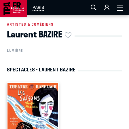
AIX-MARSEILLE
AURAY
CAEN
LA ROCHELLE
PARIS
ROUEN
TOULOUSE
FESTIVAL OFF AVIGNON
ARTISTES & COMÉDIENS
Laurent BAZIRE
EN TOURNÉE
LUMIÈRE
SPECTACLES - LAURENT BAZIRE