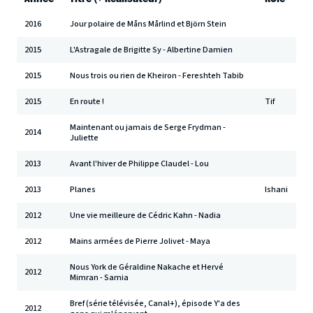
2016
Jour polaire de Måns Mårlind et Björn Stein
2015
L'Astragale de Brigitte Sy - Albertine Damien
2015
Nous trois ou rien de Kheiron - Fereshteh Tabib
2015
En route !
Tif
Maintenant ou jamais de Serge Frydman -
2014
Juliette
2013
Avant l'hiver de Philippe Claudel - Lou
2013
Planes
Ishani
2012
Une vie meilleure de Cédric Kahn - Nadia
2012
Mains armées de Pierre Jolivet - Maya
Nous York de Géraldine Nakache et Hervé
2012
Mimran - Samia
Bref (série télévisée, Canal+), épisode Y'a des
2012