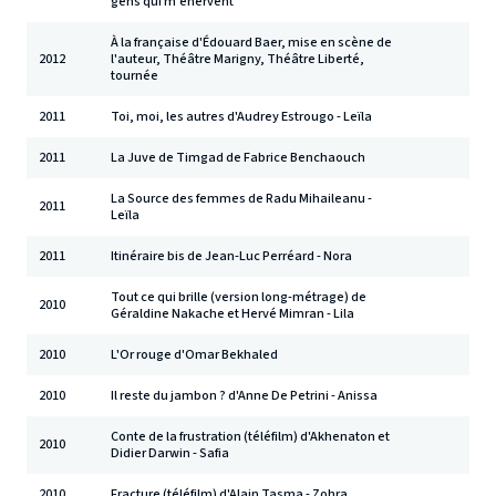
gens qui m'énervent
À la française d'Édouard Baer, mise en scène de
2012
l'auteur, Théâtre Marigny, Théâtre Liberté,
tournée
2011
Toi, moi, les autres d'Audrey Estrougo - Leïla
2011
La Juve de Timgad de Fabrice Benchaouch
La Source des femmes de Radu Mihaileanu -
2011
Leïla
2011
Itinéraire bis de Jean-Luc Perréard - Nora
Tout ce qui brille (version long-métrage) de
2010
Géraldine Nakache et Hervé Mimran - Lila
2010
L'Or rouge d'Omar Bekhaled
2010
Il reste du jambon ? d'Anne De Petrini - Anissa
Conte de la frustration (téléfilm) d'Akhenaton et
2010
Didier Darwin - Safia
2010
Fracture (téléfilm) d'Alain Tasma - Zohra