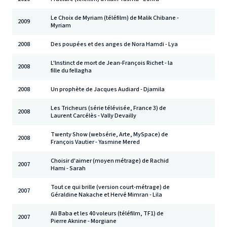
Le Choix de Myriam (téléfilm) de Malik Chibane -
2009
Myriam
2008
Des poupées et des anges de Nora Hamdi - Lya
L'Instinct de mort de Jean-François Richet - la
2008
fille du fellagha
2008
Un prophète de Jacques Audiard - Djamila
Les Tricheurs (série télévisée, France 3) de
2008
Laurent Carcélès - Vally Devailly
Twenty Show (websérie, Arte, MySpace) de
2008
François Vautier - Yasmine Mered
Choisir d'aimer (moyen métrage) de Rachid
2007
Hami - Sarah
Tout ce qui brille (version court-métrage) de
2007
Géraldine Nakache et Hervé Mimran - Lila
Ali Baba et les 40 voleurs (téléfilm, TF1) de
2007
Pierre Aknine - Morgiane