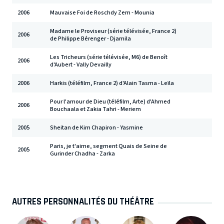
2006
Mauvaise Foi de Roschdy Zem - Mounia
Madame le Proviseur (série télévisée, France 2)
2006
de Philippe Bérenger - Djamila
Les Tricheurs (série télévisée, M6) de Benoît
2006
d'Aubert - Vally Devailly
2006
Harkis (téléfilm, France 2) d'Alain Tasma - Leïla
Pour l'amour de Dieu (téléfilm, Arte) d'Ahmed
2006
Bouchaala et Zakia Tahri - Meriem
2005
Sheitan de Kim Chapiron - Yasmine
Paris, je t'aime, segment Quais de Seine de
2005
Gurinder Chadha - Zarka
AUTRES PERSONNALITÉS DU THÉÂTRE