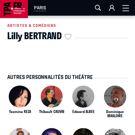
AIX-MARSEILLE
AURAY
CAEN
LA ROCHELLE
PARIS
ROUEN
TOULOUSE
FESTIVAL OFF AVIGNON
ARTISTES & COMÉDIENS
Lilly BERTRAND
EN TOURNÉE
AUTRES PERSONNALITÉS DU THÉÂTRE
Yasmina REZA
Thibault CAUVIN
Edward ALBEE
Dominique
MAGLOIRE