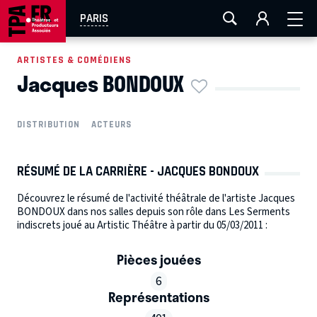
AIX-MARSEILLE
AURAY
CAEN
LA ROCHELLE
PARIS
ROUEN
TOULOUSE
FESTIVAL OFF AVIGNON
ARTISTES & COMÉDIENS
Jacques BONDOUX
EN TOURNÉE
DISTRIBUTION
ACTEURS
RÉSUMÉ DE LA CARRIÈRE - JACQUES BONDOUX
Découvrez le résumé de l'activité théâtrale de l'artiste Jacques
BONDOUX dans nos salles depuis son rôle dans Les Serments
indiscrets joué au Artistic Théâtre à partir du 05/03/2011 :
Pièces jouées
6
Représentations