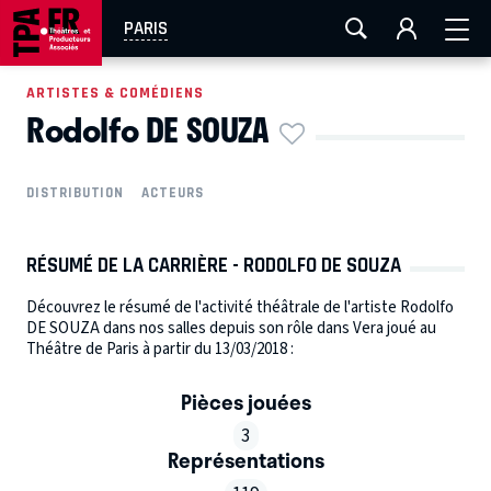
AIX-MARSEILLE
AURAY
CAEN
LA ROCHELLE
PARIS
ROUEN
TOULOUSE
FESTIVAL OFF AVIGNON
ARTISTES & COMÉDIENS
Rodolfo DE SOUZA
EN TOURNÉE
DISTRIBUTION
ACTEURS
RÉSUMÉ DE LA CARRIÈRE - RODOLFO DE SOUZA
Découvrez le résumé de l'activité théâtrale de l'artiste Rodolfo
DE SOUZA dans nos salles depuis son rôle dans Vera joué au
Théâtre de Paris à partir du 13/03/2018 :
Pièces jouées
3
Représentations