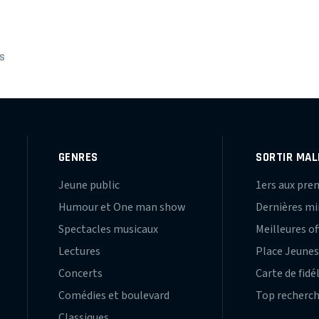
S
GENRES
SORTIR MAL
Jeune public
1ers aux pre
Humour et One man show
Dernières m
Spectacles musicaux
Meilleures of
Lectures
Place Jeune
Concerts
Carte de fidé
Comédies et boulevard
Top recherc
Classiques