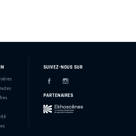
IN
SUIVEZ-NOUS SUR
mières
Facebook
Instagram
inutes
PARTENAIRES
fres
s
lité
hes