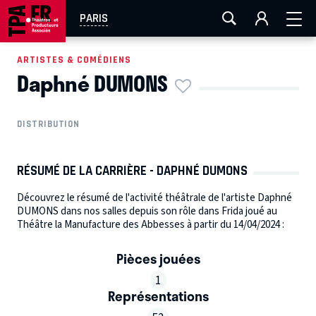
AIX-MARSEILLE
AURAY
CAEN
LA ROCHELLE
PARIS
ROUEN
TOULOUSE
FESTIVAL OFF AVIGNON
ARTISTES & COMÉDIENS
Daphné DUMONS
EN TOURNÉE
DISTRIBUTION
RÉSUMÉ DE LA CARRIÈRE - DAPHNÉ DUMONS
Découvrez le résumé de l'activité théâtrale de l'artiste Daphné
DUMONS dans nos salles depuis son rôle dans Frida joué au
Théâtre la Manufacture des Abbesses à partir du 14/04/2024 :
Pièces jouées
1
Représentations