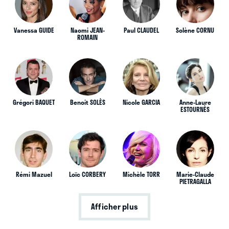
Vanessa GUIDE
Naomi JEAN-
Paul CLAUDEL
Solène CORNU
ROMAIN
Grégori BAQUET
Benoit SOLÈS
Nicole GARCIA
Anne-Laure
ESTOURNÈS
Rémi Mazuel
Loïc CORBERY
Michèle TORR
Marie-Claude
PIETRAGALLA
Afficher plus