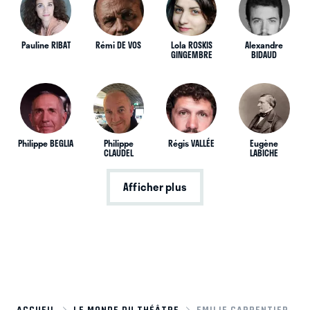
Pauline RIBAT
Rémi DE VOS
Lola ROSKIS
Alexandre
GINGEMBRE
BIDAUD
Philippe BEGLIA
Philippe
Régis VALLÉE
Eugène
CLAUDEL
LABICHE
Afficher plus
ACCUEIL
LE MONDE DU THÉÂTRE
EMILIE CARPENTIER