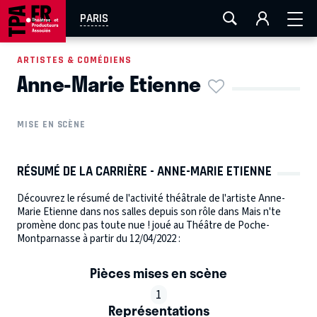
AIX-MARSEILLE
AURAY
CAEN
LA ROCHELLE
PARIS
ROUEN
TOULOUSE
FESTIVAL OFF AVIGNON
ARTISTES & COMÉDIENS
Anne-Marie Etienne
EN TOURNÉE
MISE EN SCÈNE
RÉSUMÉ DE LA CARRIÈRE - ANNE-MARIE ETIENNE
Découvrez le résumé de l'activité théâtrale de l'artiste Anne-
Marie Etienne dans nos salles depuis son rôle dans Mais n'te
promène donc pas toute nue ! joué au Théâtre de Poche-
Montparnasse à partir du 12/04/2022 :
Pièces mises en scène
1
Représentations