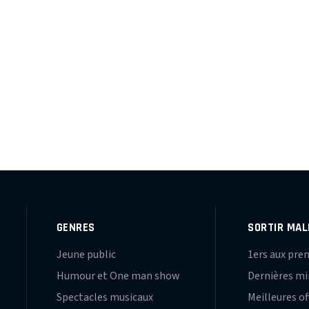
GENRES
SORTIR MAL
Jeune public
1ers aux pre
Humour et One man show
Dernières m
Spectacles musicaux
Meilleures of