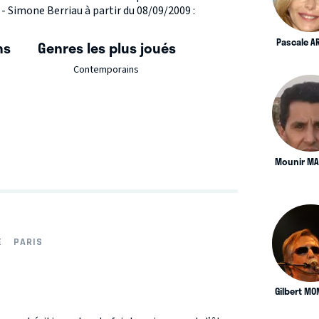
- Simone Berriau à partir du 08/09/2009 :
Pascale A
ns
Genres les plus joués
Contemporains
Mounir M
E
PARIS
Gilbert M