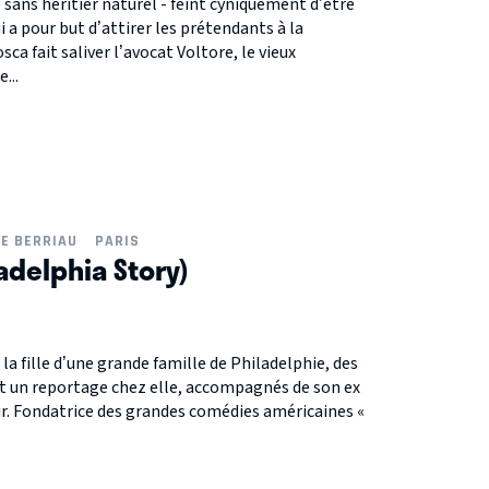
 sans héritier naturel - feint cyniquement d’être
ui a pour but d’attirer les prétendants à la
sca fait saliver l’avocat Voltore, le vieux
...
NE BERRIAU
PARIS
ladelphia Story)
la fille d’une grande famille de Philadelphie, des
nt un reportage chez elle, accompagnés de son ex
ir. Fondatrice des grandes comédies américaines «