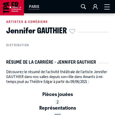
AIX-MARSEILLE
AURAY
CAEN
LA ROCHELLE
PARIS
ROUEN
TOULOUSE
FESTIVAL OFF AVIGNON
ARTISTES & COMÉDIENS
Jennifer GAUTHIER
EN TOURNÉE
DISTRIBUTION
RÉSUMÉ DE LA CARRIÈRE - JENNIFER GAUTHIER
Découvrez le résumé de l'activité théâtrale de l'artiste Jennifer
GAUTHIER dans nos salles depuis son rôle dans Amants à mi-
temps joué au Théâtre Edgar à partir du 09/06/2021 :
Pièces jouées
2
Représentations