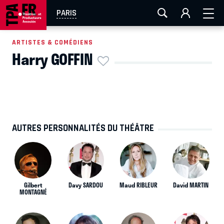
AIX-MARSEILLE
AURAY
CAEN
LA ROCHELLE
PARIS
ROUEN
TOULOUSE
FESTIVAL OFF AVIGNON
ARTISTES & COMÉDIENS
Harry GOFFIN
EN TOURNÉE
AUTRES PERSONNALITÉS DU THÉÂTRE
Gilbert
Davy SARDOU
Maud RIBLEUR
David MARTIN
MONTAGNÉ