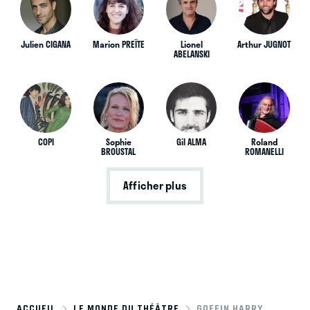
Julien CIGANA
Marion PREÏTE
Lionel
Arthur JUGNOT
ABELANSKI
COPI
Sophie
Gil ALMA
Roland
BROUSTAL
ROMANELLI
Afficher plus
ACCUEIL
LE MONDE DU THÉÂTRE
GOFFIN HARRY