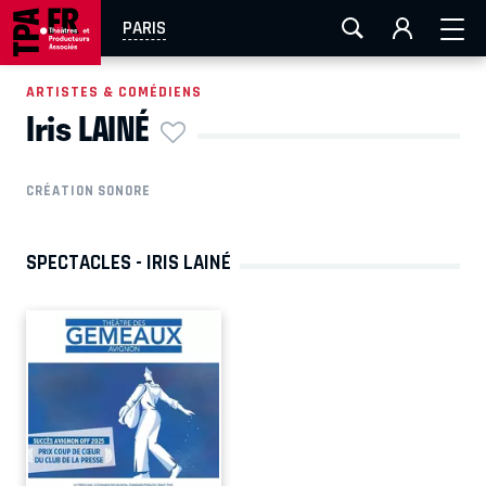
AIX-MARSEILLE
AURAY
CAEN
LA ROCHELLE
PARIS
ROUEN
TOULOUSE
FESTIVAL OFF AVIGNON
ARTISTES & COMÉDIENS
Iris LAINÉ
EN TOURNÉE
CRÉATION SONORE
SPECTACLES - IRIS LAINÉ