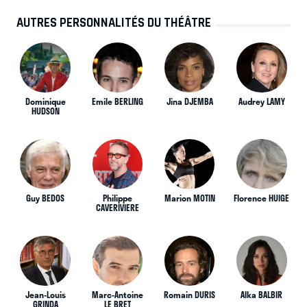
AUTRES PERSONNALITÉS DU THÉÂTRE
Dominique
Emile BERLING
Jina DJEMBA
Audrey LAMY
HUDSON
Guy BEDOS
Philippe
Marion MOTIN
Florence HUIGE
CAVERIVIERE
Jean-Louis
Marc-Antoine
Romain DURIS
Alka BALBIR
GRINDA
LE BRET