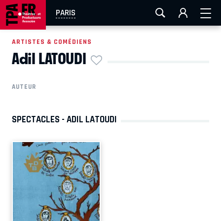
AIX-MARSEILLE
AURAY
CAEN
LA ROCHELLE
PARIS
ROUEN
TOULOUSE
FESTIVAL OFF AVIGNON
ARTISTES & COMÉDIENS
Adil LATOUDI
EN TOURNÉE
AUTEUR
SPECTACLES - ADIL LATOUDI