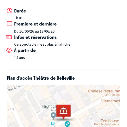
les tensions anciennes ressurgissent rapidement. Les
différences sociales, les rancœurs liées à un procès
Durée
familial, les jalousies et les non-dits s’infiltrent dans
1h30
Première et dernière
chaque échange. Tandis que certains cherchent à
maintenir une façade de convivialité, d’autres attisent les
Du 16/06/26 au 18/06/26
Infos et réservations
conflits, volontairement ou non.
Ce spectacle n'est plus à l’affiche
À partir de
14 ans
Plan d’accès Théâtre de Belleville