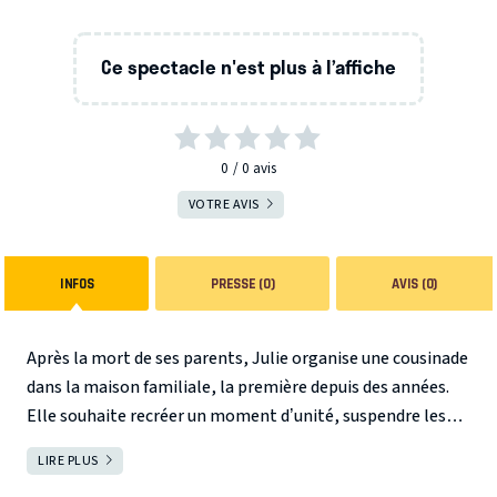
Ce spectacle n'est plus à l’affiche
0
0
avis
VOTRE AVIS
INFOS
PRESSE (0)
AVIS (0)
Après la mort de ses parents, Julie organise une cousinade
dans la maison familiale, la première depuis des années.
Elle souhaite recréer un moment d’unité, suspendre les
conflits du passé et rassembler la famille autour d’un
LIRE PLUS
FERMER
week-end apaisé.
Mais derrière les retrouvailles joyeuses,