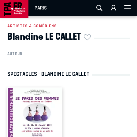
AIX-MARSEILLE
AURAY
CAEN
LA ROCHELLE
PARIS
ROUEN
TOULOUSE
FESTIVAL OFF AVIGNON
ARTISTES & COMÉDIENS
Blandine LE CALLET
EN TOURNÉE
AUTEUR
SPECTACLES - BLANDINE LE CALLET