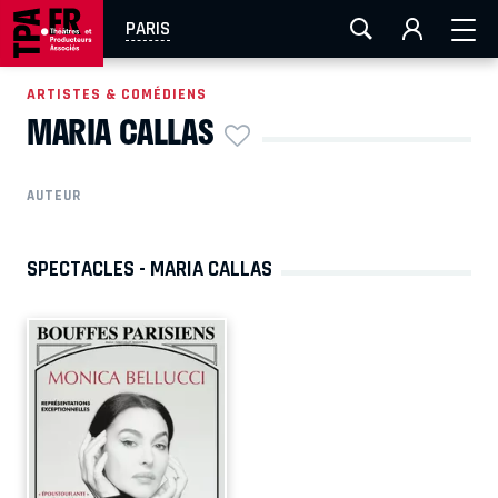
AIX-MARSEILLE
AURAY
CAEN
LA ROCHELLE
PARIS
ROUEN
TOULOUSE
FESTIVAL OFF AVIGNON
ARTISTES & COMÉDIENS
MARIA CALLAS
EN TOURNÉE
AUTEUR
SPECTACLES - MARIA CALLAS