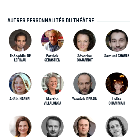
AUTRES PERSONNALITÉS DU THÉÂTRE
Théophile DE
Patrick
Séverine
Samuel CHARLE
LEPINAU
SEBASTIEN
COJANNOT
Adèle HAENEL
Marthe
Yannick DEBAIN
Lolita
VILLALONGA
CHAMMAH