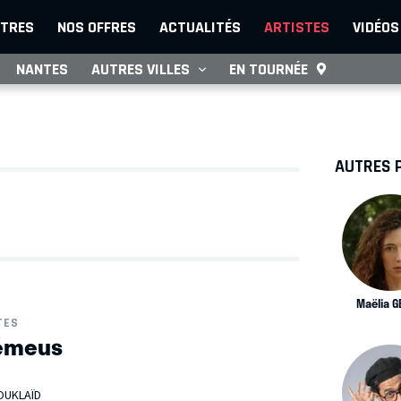
TRES
NOS OFFRES
ACTUALITÉS
ARTISTES
VIDÉOS
NANTES
AUTRES VILLES
EN TOURNÉE
AUTRES 
Maëlia G
TES
 émeus
 OUKLAÏD