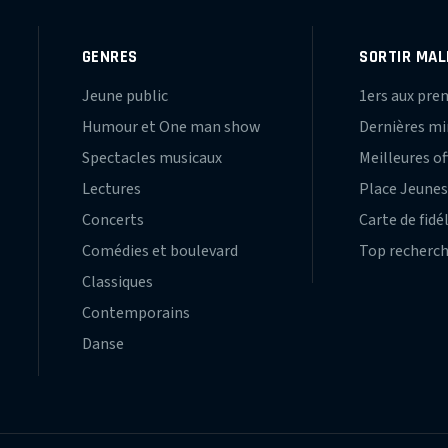
GENRES
SORTIR MAL
Jeune public
1ers aux pre
Humour et One man show
Dernières m
Spectacles musicaux
Meilleures of
Lectures
Place Jeune
Concerts
Carte de fidé
Comédies et boulevard
Top recherc
Classiques
Contemporains
Danse