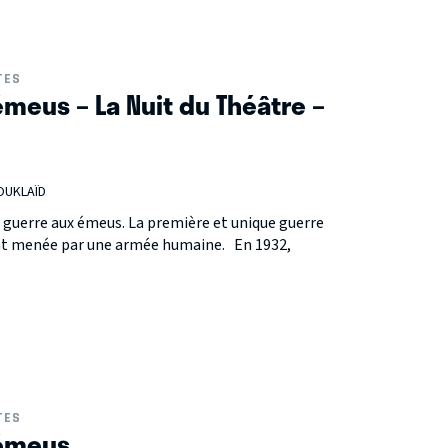
TES
émeus – La Nuit du Théâtre –
 OUKLAÏD
la guerre aux émeus. La première et unique guerre
ent menée par une armée humaine. En 1932,
TES
 émeus