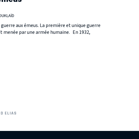
 OUKLAÏD
la guerre aux émeus. La première et unique guerre
ent menée par une armée humaine. En 1932,
D ELIAS