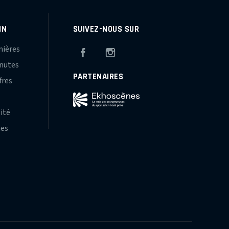
IN
SUIVEZ-NOUS SUR
mières
Facebook
Instagram
inutes
PARTENAIRES
fres
s
lité
hes