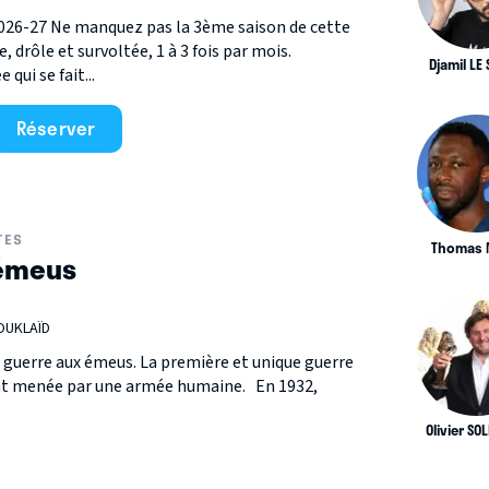
 2026-27 Ne manquez pas la 3ème saison de cette
, drôle et survoltée, 1 à 3 fois par mois.
Djamil LE
 qui se fait...
Réserver
TES
Thomas N
 émeus
 OUKLAÏD
la guerre aux émeus. La première et unique guerre
ent menée par une armée humaine. En 1932,
Olivier SO