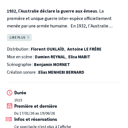
1932, l’Australie déclare la guerre aux émeus.
La
première et unique guerre inter-espèce officiellement
menée par une armée humaine.
En 1932, l’Australie
connaît une période de récession économique suite au
LIRE PLUS
FERMER
krack boursier de 1929. Pour résoudre le problème de
famine qui s’abat sur le pays, le gouvernement australien
Distribution :
Florent OUKLAÏD
,
Antoine LE FRÈRE
invite les agriculteurs à étendre leurs exploitations sur les
Mise en scène :
Damien REYNAL
,
Elisa MABIT
terres sauvages du centre du pays.
Scénographie :
Benjamin MORNET
Cette expansion n’est pas sans conséquence : les fermiers
Création sonore :
Elias MENHEBI BERNARD
doivent cohabiter avec les animaux sauvages et plus
particulièrement avec les émeus – de gros oiseaux
Durée
semblables à des autruches – qui ravagent les cultures. Les
fermiers, dépassés par la situation, demandent alors une
1h15
Première et dernière
aide militaire au gouvernement.
Du 17/01/26 au 19/06/26
L’Australie déclare la guerre aux émeus. Première et
Infos et réservations
unique guerre inter-espèce officiellement reconnue par
Ce spectacle n'est plus à l’affiche