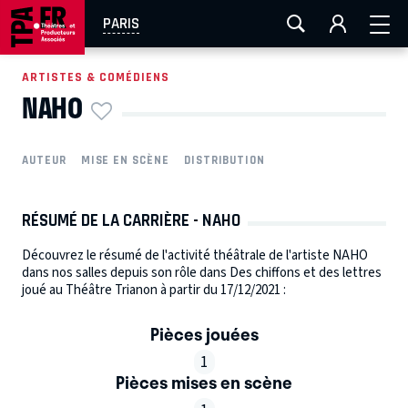
AIX-MARSEILLE
AURAY
CAEN
LA ROCHELLE
PARIS
ROUEN
TOULOUSE
FESTIVAL OFF AVIGNON
ARTISTES & COMÉDIENS
NAHO
EN TOURNÉE
AUTEUR
MISE EN SCÈNE
DISTRIBUTION
RÉSUMÉ DE LA CARRIÈRE - NAHO
Découvrez le résumé de l'activité théâtrale de l'artiste NAHO
dans nos salles depuis son rôle dans Des chiffons et des lettres
joué au Théâtre Trianon à partir du 17/12/2021 :
Pièces jouées
1
Pièces mises en scène