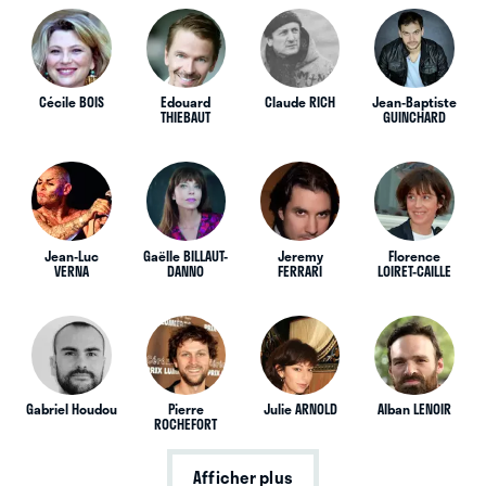
Cécile BOIS
Edouard
Claude RICH
Jean-Baptiste
THIEBAUT
GUINCHARD
Jean-Luc
Gaëlle BILLAUT-
Jeremy
Florence
VERNA
DANNO
FERRARI
LOIRET-CAILLE
Gabriel Houdou
Pierre
Julie ARNOLD
Alban LENOIR
ROCHEFORT
Afficher plus