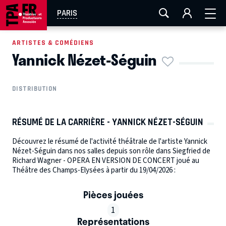
AIX-MARSEILLE
AURAY
CAEN
LA ROCHELLE
PARIS
ROUEN
TOULOUSE
FESTIVAL OFF AVIGNON
ARTISTES & COMÉDIENS
Yannick Nézet-Séguin
EN TOURNÉE
DISTRIBUTION
RÉSUMÉ DE LA CARRIÈRE - YANNICK NÉZET-SÉGUIN
Découvrez le résumé de l'activité théâtrale de l'artiste Yannick
Nézet-Séguin dans nos salles depuis son rôle dans Siegfried de
Richard Wagner - OPERA EN VERSION DE CONCERT joué au
Théâtre des Champs-Elysées à partir du 19/04/2026 :
Pièces jouées
1
Représentations