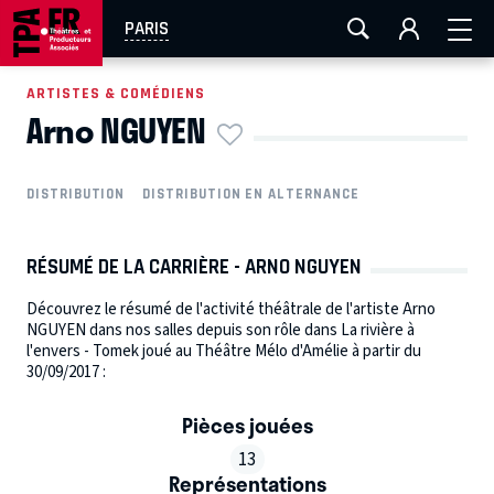
AIX-MARSEILLE
AURAY
CAEN
LA ROCHELLE
PARIS
ROUEN
TOULOUSE
FESTIVAL OFF AVIGNON
ARTISTES & COMÉDIENS
Arno NGUYEN
EN TOURNÉE
DISTRIBUTION
DISTRIBUTION EN ALTERNANCE
RÉSUMÉ DE LA CARRIÈRE - ARNO NGUYEN
Découvrez le résumé de l'activité théâtrale de l'artiste Arno
NGUYEN dans nos salles depuis son rôle dans La rivière à
l'envers - Tomek joué au Théâtre Mélo d'Amélie à partir du
30/09/2017 :
Pièces jouées
13
Représentations