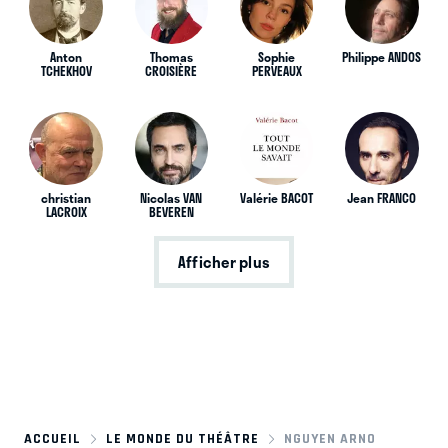
Anton
Thomas
Sophie
Philippe ANDOS
TCHEKHOV
CROISIÈRE
PERVEAUX
christian
Nicolas VAN
Valérie BACOT
Jean FRANCO
LACROIX
BEVEREN
Afficher plus
ACCUEIL
LE MONDE DU THÉÂTRE
NGUYEN ARNO