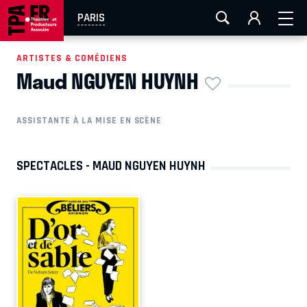
AIX-MARSEILLE
AURAY
CAEN
LA ROCHELLE
PARIS
ROUEN
TOULOUSE
FESTIVAL OFF AVIGNON
ARTISTES & COMÉDIENS
Maud NGUYEN HUYNH
EN TOURNÉE
ASSISTANTE À LA MISE EN SCÈNE
SPECTACLES - MAUD NGUYEN HUYNH