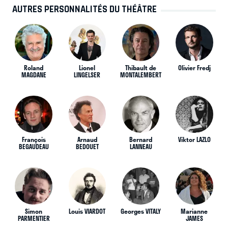
AUTRES PERSONNALITÉS DU THÉÂTRE
Roland
Lionel
Thibault de
Olivier Fredj
MAGDANE
LINGELSER
MONTALEMBERT
François
Arnaud
Bernard
Viktor LAZLO
BEGAUDEAU
BEDOUET
LANNEAU
Simon
Louis VIARDOT
Georges VITALY
Marianne
PARMENTIER
JAMES