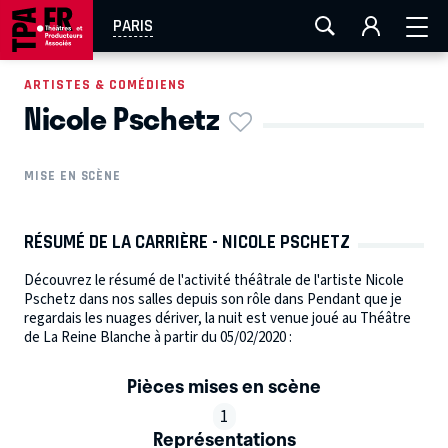
AIX-MARSEILLE
AURAY
CAEN
LA ROCHELLE
PARIS
ROUEN
TOULOUSE
FESTIVAL OFF AVIGNON
ARTISTES & COMÉDIENS
Nicole Pschetz
EN TOURNÉE
MISE EN SCÈNE
RÉSUMÉ DE LA CARRIÈRE - NICOLE PSCHETZ
Découvrez le résumé de l'activité théâtrale de l'artiste Nicole
Pschetz dans nos salles depuis son rôle dans Pendant que je
regardais les nuages dériver, la nuit est venue joué au Théâtre
de La Reine Blanche à partir du 05/02/2020 :
Pièces mises en scène
1
Représentations