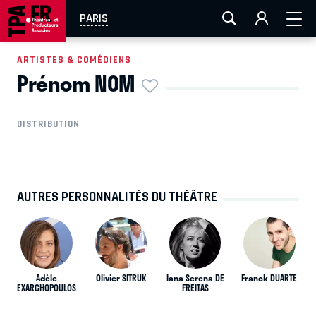
AIX-MARSEILLE
AURAY
CAEN
LA ROCHELLE
PARIS
ROUEN
TOULOUSE
FESTIVAL OFF AVIGNON
ARTISTES & COMÉDIENS
Prénom NOM
EN TOURNÉE
DISTRIBUTION
AUTRES PERSONNALITÉS DU THÉÂTRE
Adèle
Olivier SITRUK
Iana Serena DE
Franck DUARTE
EXARCHOPOULOS
FREITAS