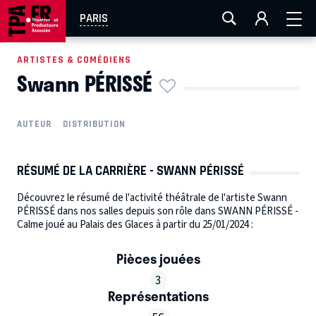
AIX-MARSEILLE
AURAY
CAEN
LA ROCHELLE
PARIS
ROUEN
TOULOUSE
FESTIVAL OFF AVIGNON
ARTISTES & COMÉDIENS
Swann PÉRISSÉ
EN TOURNÉE
AUTEUR
DISTRIBUTION
RÉSUMÉ DE LA CARRIÈRE - SWANN PÉRISSÉ
Découvrez le résumé de l'activité théâtrale de l'artiste Swann
PÉRISSÉ dans nos salles depuis son rôle dans SWANN PÉRISSÉ -
Calme joué au Palais des Glaces à partir du 25/01/2024 :
Pièces jouées
3
Représentations