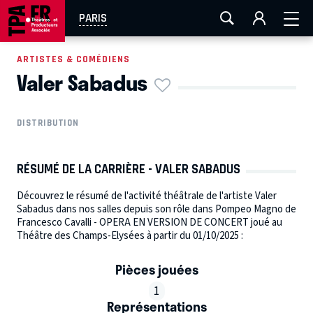
AIX-MARSEILLE
AURAY
CAEN
LA ROCHELLE
PARIS
ROUEN
TOULOUSE
FESTIVAL OFF AVIGNON
ARTISTES & COMÉDIENS
Valer Sabadus
EN TOURNÉE
DISTRIBUTION
RÉSUMÉ DE LA CARRIÈRE - VALER SABADUS
Découvrez le résumé de l'activité théâtrale de l'artiste Valer
Sabadus dans nos salles depuis son rôle dans Pompeo Magno de
Francesco Cavalli - OPERA EN VERSION DE CONCERT joué au
Théâtre des Champs-Elysées à partir du 01/10/2025 :
Pièces jouées
1
Représentations