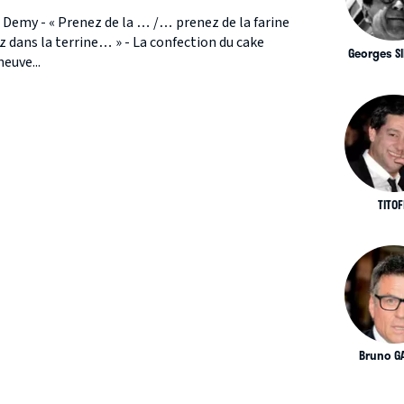
 Demy - « Prenez de la … /… prenez de la farine
 dans la terrine… » - La confection du cake
Georges S
euve...
TITOF
Bruno G