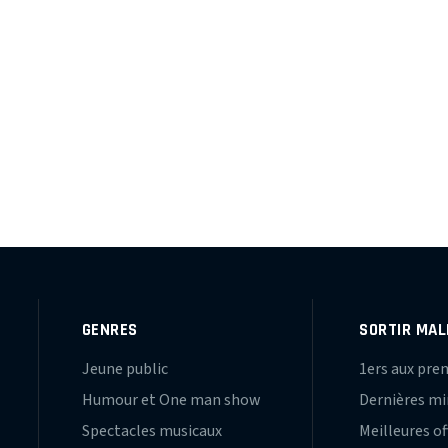
GENRES
SORTIR MAL
Jeune public
1ers aux pre
Humour et One man show
Dernières m
Spectacles musicaux
Meilleures of