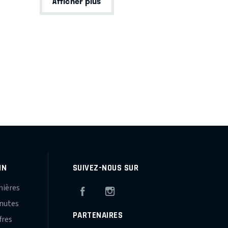
Afficher plus
IN
SUIVEZ-NOUS SUR
mières
Facebook
Instagram
inutes
PARTENAIRES
fres