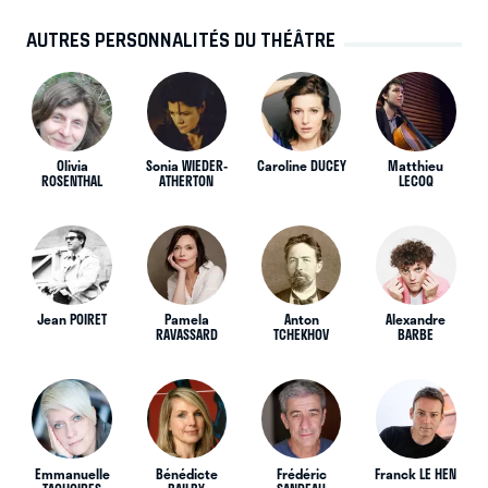
AUTRES PERSONNALITÉS DU THÉÂTRE
Olivia
Sonia WIEDER-
Caroline DUCEY
Matthieu
ROSENTHAL
ATHERTON
LECOQ
Jean POIRET
Pamela
Anton
Alexandre
RAVASSARD
TCHEKHOV
BARBE
Emmanuelle
Bénédicte
Frédéric
Franck LE HEN