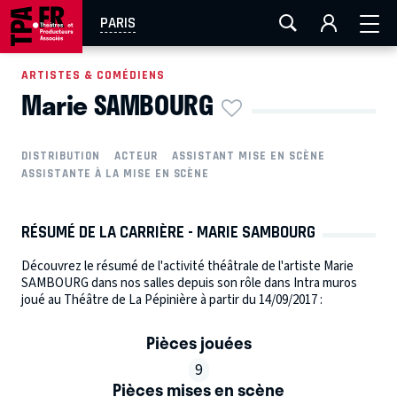
AIX-MARSEILLE
AURAY
CAEN
LA ROCHELLE
PARIS
ROUEN
TOULOUSE
FESTIVAL OFF AVIGNON
ARTISTES & COMÉDIENS
Marie SAMBOURG
EN TOURNÉE
DISTRIBUTION
ACTEUR
ASSISTANT MISE EN SCÈNE
ASSISTANTE À LA MISE EN SCÈNE
RÉSUMÉ DE LA CARRIÈRE - MARIE SAMBOURG
Découvrez le résumé de l'activité théâtrale de l'artiste Marie
SAMBOURG dans nos salles depuis son rôle dans Intra muros
joué au Théâtre de La Pépinière à partir du 14/09/2017 :
Pièces jouées
9
Pièces mises en scène