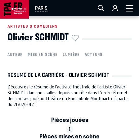
AIX-MARSEILLE
AURAY
CAEN
LA ROCHELLE
PARIS
ROUEN
TOULOUSE
FESTIVAL OFF AVIGNON
ARTISTES & COMÉDIENS
Olivier SCHMIDT
EN TOURNÉE
AUTEUR
MISE EN SCÈNE
LUMIÈRE
ACTEURS
RÉSUMÉ DE LA CARRIÈRE - OLIVIER SCHMIDT
Découvrez le résumé de l'activité théâtrale de l'artiste Olivier
SCHMIDT dans nos salles depuis son rôle dans L'ordre éternel
des choses joué au Théâtre du Funambule Montmartre à partir
du 21/02/2017 :
Pièces jouées
1
Pièces mises en scène