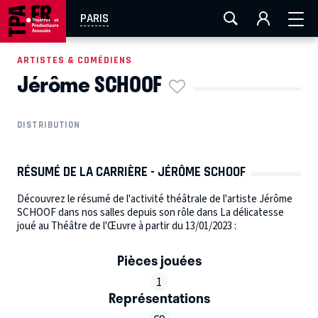
AIX-MARSEILLE
AURAY
CAEN
LA ROCHELLE
PARIS
ROUEN
TOULOUSE
FESTIVAL OFF AVIGNON
ARTISTES & COMÉDIENS
Jérôme SCHOOF
EN TOURNÉE
DISTRIBUTION
RÉSUMÉ DE LA CARRIÈRE - JÉRÔME SCHOOF
Découvrez le résumé de l'activité théâtrale de l'artiste Jérôme
SCHOOF dans nos salles depuis son rôle dans La délicatesse
joué au Théâtre de l'Œuvre à partir du 13/01/2023 :
Pièces jouées
1
Représentations