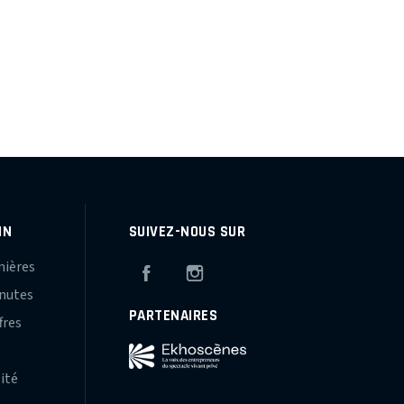
IN
SUIVEZ-NOUS SUR
mières
Facebook
Instagram
inutes
PARTENAIRES
fres
s
lité