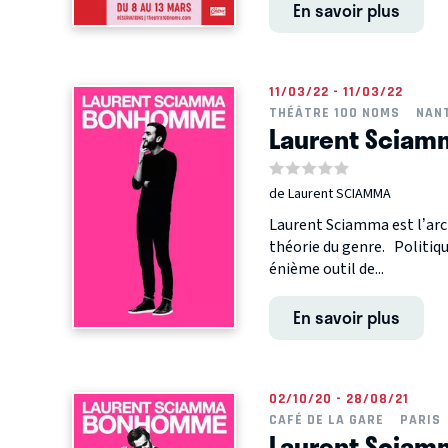
En savoir plus
11/03/22 - 11/03/22
THÉÂTRE 100 NOMS
NAN
Laurent Sciam
de Laurent SCIAMMA
Laurent Sciamma est l’arc
théorie du genre. Politiq
énième outil de...
En savoir plus
02/10/20 - 28/08/21
CAFÉ DE LA GARE
PARIS
Laurent Sciam