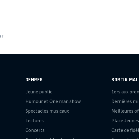
NT
GENRES
SORTIR MAL
Jeune public
1ers aux pre
Humour et One man show
Dernières m
Spectacles musicaux
Meilleures of
Lectures
Place Jeune
Concerts
Carte de fidé