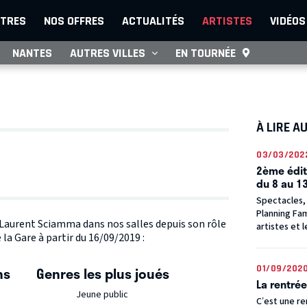
TRES
NOS OFFRES
ACTUALITÉS
ARTISTES
VIDÉOS
NANTES
AUTRES VILLES
EN TOURNÉE
À LIRE A
03/03/202
2ème édit
du 8 au 1
Spectacles, 
Planning Fam
e Laurent Sciamma dans nos salles depuis son rôle
artistes et 
 Gare à partir du 16/09/2019 :
01/09/202
ns
Genres les plus joués
La rentrée
Jeune public
C’est une re