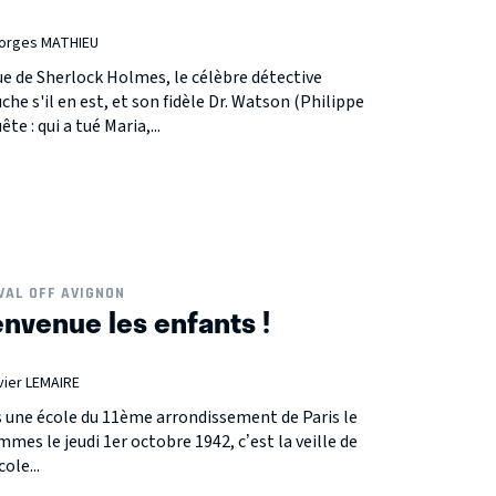
eorges MATHIEU
e de Sherlock Holmes, le célèbre détective
he s'il en est, et son fidèle Dr. Watson (Philippe
e : qui a tué Maria,...
VAL OFF AVIGNON
envenue les enfants !
vier LEMAIRE
s une école du 11ème arrondissement de Paris le
mes le jeudi 1er octobre 1942, c’est la veille de
ole...