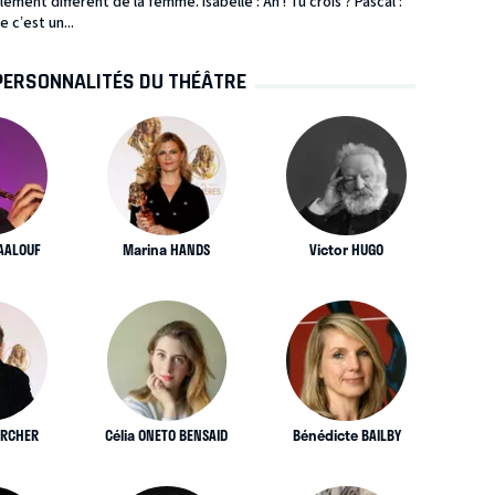
ment différent de la femme. Isabelle : Ah ! Tu crois ? Pascal :
 c’est un...
PERSONNALITÉS DU THÉÂTRE
AALOUF
Marina HANDS
Victor HUGO
IRCHER
Célia ONETO BENSAID
Bénédicte BAILBY