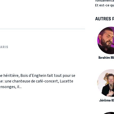
fondamentale
Et est-ce que
AUTRES 
ARIS
Ibrahim M
he héritière, Bois d’Enghein fait tout pour se
e : une chanteuse de café-concert, Lucette
songes, il...
Jérôme K