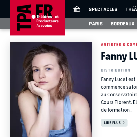
SPECTACLES
THÉÂ
PARIS
BORDEAUX
ARTISTES & COM
Fanny L
DISTRIBUTION
Fanny Lucet est 
commence sa for
au Conservatoir
Cours Florent. E
de formation...
LIRE PLUS