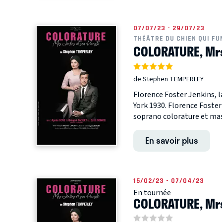
07/07/23 - 29/07/23
THÉÂTRE DU CHIEN QUI FU
COLORATURE, Mr
de Stephen TEMPERLEY
Florence Foster Jenkins, 
York 1930. Florence Foster
soprano colorature et mass
En savoir plus
15/02/23 - 07/04/23
En tournée
COLORATURE, Mr