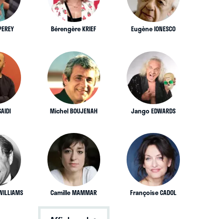
PEREY
Bérengère KRIEF
Eugène IONESCO
AIDI
Michel BOUJENAH
Jango EDWARDS
WILLIAMS
Camille MAMMAR
Françoise CADOL