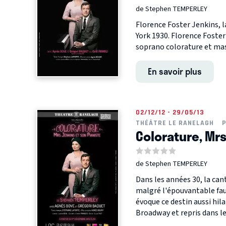
de Stephen TEMPERLEY
Florence Foster Jenkins, 
York 1930. Florence Foster
soprano colorature et mass
En savoir plus
02/12/12 - 29/05/13
THÉÂTRE LE RANELAGH
P
Colorature, Mrs
de Stephen TEMPERLEY
Dans les années 30, la can
malgré l'épouvantable fau
évoque ce destin aussi hil
Broadway et repris dans le.