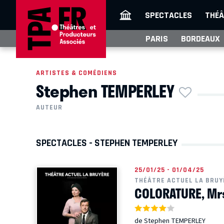
SPECTACLES
THÉÂ
PARIS
BORDEAUX
ARTISTES & COMÉDIENS
Stephen TEMPERLEY
AUTEUR
SPECTACLES - STEPHEN TEMPERLEY
25/01/25 - 01/04/25
THÉÂTRE ACTUEL LA BRUY
COLORATURE, Mr
de Stephen TEMPERLEY