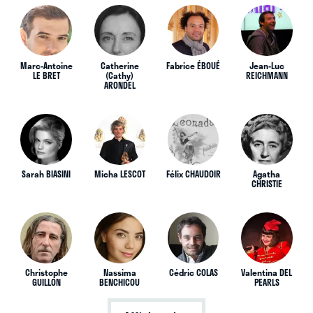
Marc-Antoine
Catherine
Fabrice ÉBOUÉ
Jean-Luc
LE BRET
(Cathy)
REICHMANN
ARONDEL
Sarah BIASINI
Micha LESCOT
Félix CHAUDOIR
Agatha
CHRISTIE
Christophe
Nassima
Cédric COLAS
Valentina DEL
GUILLON
BENCHICOU
PEARLS