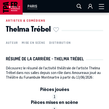
AIX-MARSEILLE
AURAY
CAEN
LA ROCHELLE
PARIS
ROUEN
TOULOUSE
FESTIVAL OFF AVIGNON
ARTISTES & COMÉDIENS
Thelma Trébel
EN TOURNÉE
AUTEUR
MISE EN SCÈNE
DISTRIBUTION
RÉSUMÉ DE LA CARRIÈRE - THELMA TRÉBEL
Découvrez le résumé de l'activité théâtrale de l'artiste Thelma
Trébel dans nos salles depuis son rôle dans Amoureaux joué au
Théâtre du Funambule Montmartre à partir du 13/06/2026 :
Pièces jouées
1
Pièces mises en scène