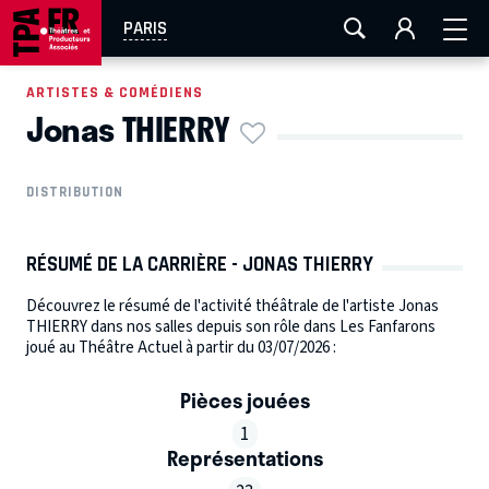
AIX-MARSEILLE
AURAY
CAEN
LA ROCHELLE
PARIS
ROUEN
TOULOUSE
FESTIVAL OFF AVIGNON
ARTISTES & COMÉDIENS
Jonas THIERRY
EN TOURNÉE
DISTRIBUTION
RÉSUMÉ DE LA CARRIÈRE - JONAS THIERRY
Découvrez le résumé de l'activité théâtrale de l'artiste Jonas
THIERRY dans nos salles depuis son rôle dans Les Fanfarons
joué au Théâtre Actuel à partir du 03/07/2026 :
Pièces jouées
1
Représentations