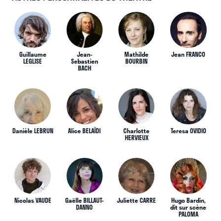
Guillaume
Jean-
Mathilde
Jean FRANCO
LEGLISE
Sebastien
BOURBIN
BACH
Danièle LEBRUN
Alice BELAÏDI
Charlotte
Teresa OVIDIO
HERVIEUX
Nicolas VAUDE
Gaëlle BILLAUT-
Juliette CARRE
Hugo Bardin,
DANNO
dit sur scène
PALOMA