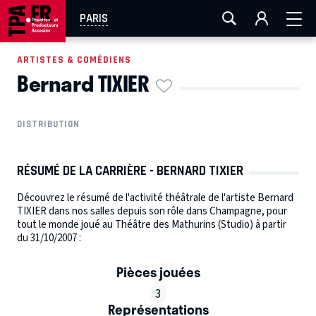
AIX-MARSEILLE
AURAY
CAEN
LA ROCHELLE
PARIS
ROUEN
TOULOUSE
FESTIVAL OFF AVIGNON
ARTISTES & COMÉDIENS
Bernard TIXIER
EN TOURNÉE
DISTRIBUTION
RÉSUMÉ DE LA CARRIÈRE - BERNARD TIXIER
Découvrez le résumé de l'activité théâtrale de l'artiste Bernard
TIXIER dans nos salles depuis son rôle dans Champagne, pour
tout le monde joué au Théâtre des Mathurins (Studio) à partir
du 31/10/2007 :
Pièces jouées
3
Représentations