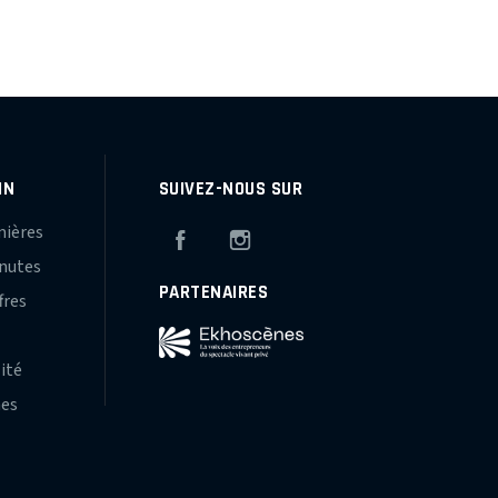
IN
SUIVEZ-NOUS SUR
mières
Facebook
Instagram
inutes
PARTENAIRES
fres
s
lité
hes