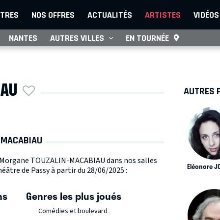
TRES
NOS OFFRES
ACTUALITÉS
ARTISTES
VIDÉOS
NANTES
AUTRES VILLES
EN TOURNÉE
IAU
AUTRES 
N-MACABIAU
iste Morgane TOUZALIN-MACABIAU dans nos salles
Eléonore J
éâtre de Passy à partir du 28/06/2025 :
ns
Genres les plus joués
Comédies et boulevard