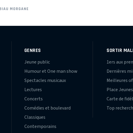
BIAU MORGANE
GENRES
SORTIR MAL
Jeune public
1ers aux pre
Humour et One man show
Dernières m
Spectacles musicaux
Meilleures of
Lectures
Place Jeune
Concerts
Carte de fidé
Comédies et boulevard
Top recherc
Classiques
Contemporains