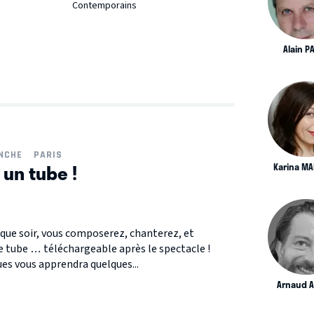
Contemporains
Alain P
ANCHE
PARIS
 un tube !
Karina M
aque soir, vous composerez, chanterez, et
e tube … téléchargeable après le spectacle !
ues vous apprendra quelques...
Arnaud A