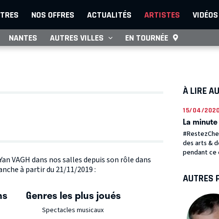
TRES
NOS OFFRES
ACTUALITÉS
ARTISTES
VIDÉOS
NANTES
AUTRES VILLES
EN TOURNÉE
À LIRE A
15/04/202
La minute 
#RestezChez
des arts & d
pendant ce 
e Yan VAGH dans nos salles depuis son rôle dans
anche à partir du 21/11/2019 :
AUTRES 
ns
Genres les plus joués
Spectacles musicaux