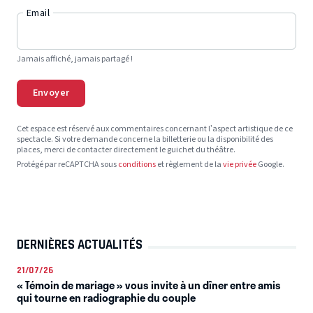
Email
Jamais affiché, jamais partagé !
Envoyer
Cet espace est réservé aux commentaires concernant l’aspect artistique de ce
spectacle. Si votre demande concerne la billetterie ou la disponibilité des
places, merci de contacter directement le guichet du théâtre.
Protégé par reCAPTCHA sous
conditions
et règlement de la
vie privée
Google.
DERNIÈRES ACTUALITÉS
21/07/26
« Témoin de mariage » vous invite à un dîner entre amis
qui tourne en radiographie du couple