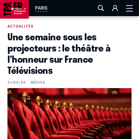
AIX-MARSEILLE
AURAY
CAEN
LA ROCHELLE
PARIS
ROUEN
TOULOUSE
FESTIVAL OFF AVIGNON
ACTUALITÉS
Une semaine sous les
EN TOURNÉE
projecteurs : le théâtre à
l’honneur sur France
Télévisions
21/04/26
BRÈVES