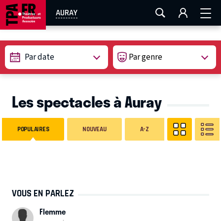
AIX-MARSEILLE
AURAY
CAEN
LA ROCHELLE
AURAY
ROUEN
TOULOUSE
FESTIVAL OFF AVIGNON
Par date
EN TOURNÉE
Les spectacles à Auray
POPULAIRES
NOUVEAU
A-Z
VOUS EN PARLEZ
Flemme