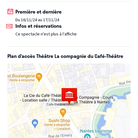
enfant devenu adulte qui croit au pouvoir de la poésie.
Son
histoire, cela peut être la nôtre. Elle peut résonner en
Première et dernière
chacun d’entre nous, à travers nos souvenirs et notre
Du 16/11/24 au 17/11/24
Infos et réservations
imaginaire. Chapitre après chapitre, image après image, il
nous emmène avec lui. Chaque numéro est un message qui
Ce spectacle n'est plus à l’affiche
nous est adressé, une expérience qui défie la logique,
éveille la curiosité et conduit vers le rêve
Plan d’accès Théâtre La compagnie du Café-Théâtre