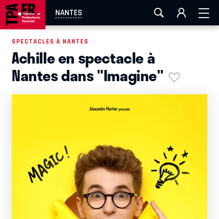
AIX-MARSEILLE
AURAY
CAEN
LA ROCHELLE
NANTES
ROUEN
TOULOUSE
FESTIVAL OFF AVIGNON
SPECTACLES À NANTES
Achille en spectacle à
EN TOURNÉE
Nantes dans "Imagine"