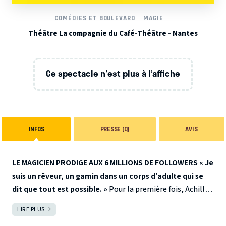
COMÉDIES ET BOULEVARD
MAGIE
Théâtre La compagnie du Café-Théâtre - Nantes
Ce spectacle n'est plus à l’affiche
INFOS
PRESSE (0)
AVIS
LE MAGICIEN PRODIGE AUX 6 MILLIONS DE FOLLOWERS
« Je
suis un rêveur, un gamin dans un corps d’adulte qui se
dit que tout est possible. »
Pour la première fois, Achille
passe du virtuel au réel pour nous raconter son histoire :
LIRE PLUS
FERMER
celle d’un garçon rêveur qui cultive sa différence. Celle d’un