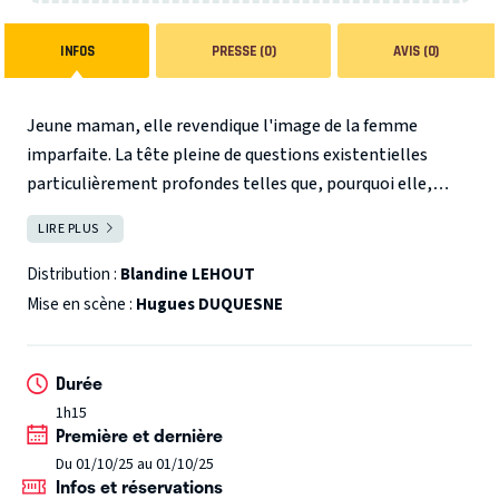
INFOS
PRESSE (0)
AVIS (0)
Jeune maman, elle revendique l'image de la femme
imparfaite. La tête pleine de questions existentielles
particulièrement profondes telles que, pourquoi elle,
quand elle sourit elle a un double menton ? Pourquoi
LIRE PLUS
FERMER
quand son mec fait du sport elle a envie qu'il se fasse mal ?
Pourquoi sa fille préfère manifestement son père ?
Distribution :
Blandine LEHOUT
Blandine n'hésite pas à poser tout haut les questions que
Mise en scène :
Hugues DUQUESNE
tout le monde se pose tout bas. Avec elle (et les multiples
facettes de sa personnalité), vous passerez un peu plus
Durée
d'une heure comme si vous étiez dans le salon de votre
1h15
pote qui monopolise, certes, un peu l'attention, mais
Première et dernière
avec qui on passe les meilleures soirées (inutile de préciser
Du 01/10/25 au 01/10/25
qui a écrit ce pitch).
Infos et réservations