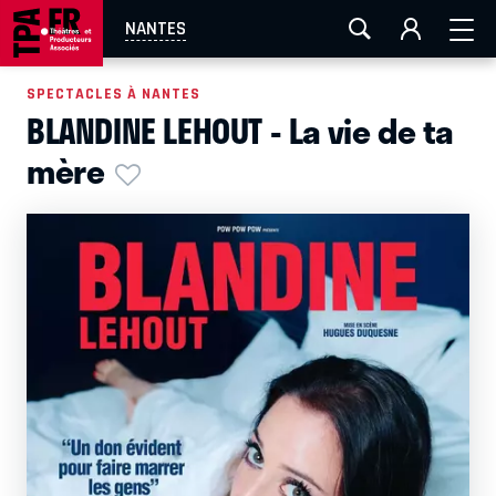
AIX-MARSEILLE
AURAY
CAEN
LA ROCHELLE
NANTES
ROUEN
TOULOUSE
FESTIVAL OFF AVIGNON
SPECTACLES À NANTES
BLANDINE LEHOUT - La vie de ta
EN TOURNÉE
mère