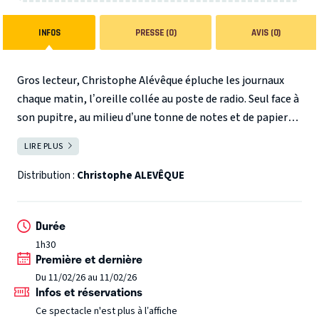
INFOS
PRESSE (0)
AVIS (0)
Gros lecteur, Christophe Alévêque épluche les journaux
chaque matin, l’oreille collée au poste de radio. Seul face à
son pupitre, au milieu d’une tonne de notes et de papiers il
déniche des sujets en or…
Dans ses revues de presse à la
LIRE PLUS
FERMER
fois drôles et satyriques, il ne renonce pas à prendre les
choses en main et attaque sans détour : les élections, les
Distribution :
Christophe ALEVÊQUE
faits divers, la crise de la confiance, le gouvernement en
place, les bobos bio, les petites phrases des uns et les
Durée
grosses fortunes des autres…
1h30
Christophe Alévêque
met à mal l’impunité des gens de
Première et dernière
pouvoir et les manipulateurs de l’information, mais rire de
Du 11/02/26 au 11/02/26
tout et avec vous reste son projet !
Infos et réservations
Ce spectacle n'est plus à l’affiche